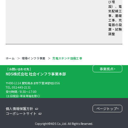
び埋
設）、電
気配線工
事、基礎
工事、充
電器の設
置・試験
調整
ホーム
環境インフラ事業
充電スタンド設備工事
事業拠点
［ お問い合わせ先 ］
NDS株式会社 社会インフラ事業本部
〒490-1114 愛知県あま市下萱津替地1056
TEL. 052-445-2131
受付時間／8:30～17:00
（土日祝日・年末年始を除く）
個人情報保護方針
ページトップ
コーポレートサイト
Copyright©NDS Co.,Ltd. All Rights Reserved.