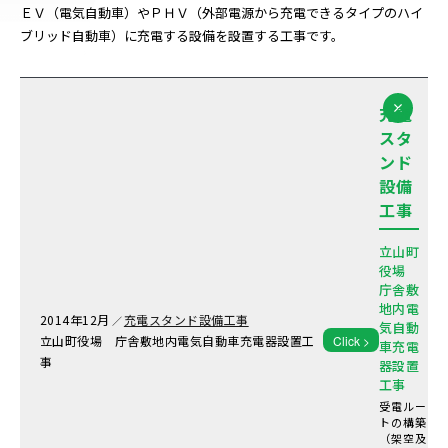
ＥＶ（電気自動車）やＰＨＶ（外部電源から充電できるタイプのハイ
ブリッド自動車）に充電する設備を設置する工事です。
充電
スタ
ンド
設備
工事
立山町
役場
庁舎敷
地内電
2014年
12月
充電スタンド設備工事
／
気自動
立山町役場 庁舎敷地内電気自動車充電器設置工
Click >
車充電
事
器設置
工事
受電ルー
トの構築
（架空及