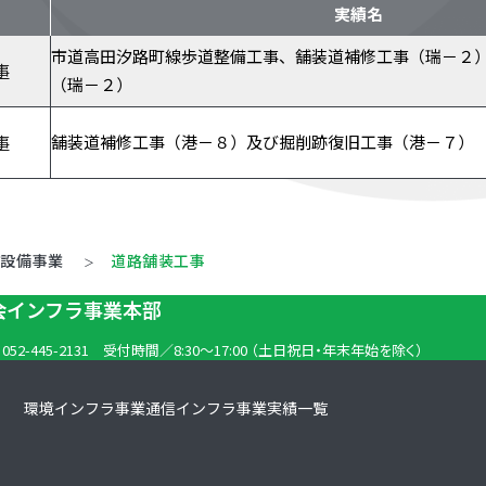
実績名
市道高田汐路町線歩道整備工事、舗装道補修工事（瑞－２
事
（瑞－２）
事
舗装道補修工事（港－８）及び掘削跡復旧工事（港－７）
路設備事業
道路舗装工事
社会インフラ事業本部
. 052-445-2131
受付時間／8:30～17:00
（土日祝日・年末年始を除く）
環境インフラ事業
通信インフラ事業
実績一覧