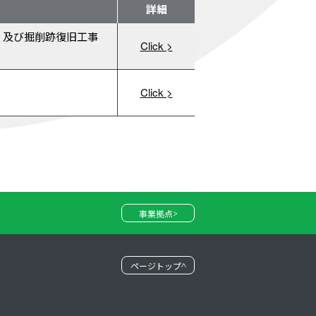
詳細
）及び掘削跡復旧工事
Click >
Click >
事業拠点
ページトップ