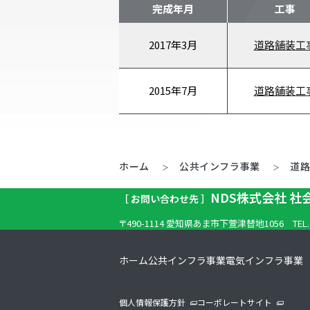
完成年月
工事
2017年
3月
道路舗装工
2015年
7月
道路舗装工
ホーム
公共インフラ事業
道
NDS株式会社 
［ お問い合わせ先 ］
〒490-1114 愛知県あま市下萱津替地1056
TEL
ホーム
公共インフラ事業
電気インフラ事業
個人情報保護方針
コーポレートサイト