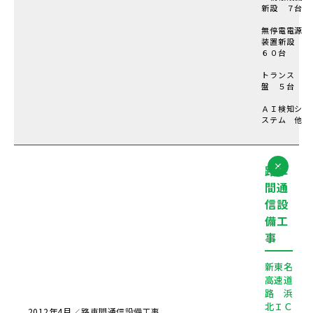
新設 ７台
無停電電源
装置新設
６０台
トランス
盤 ５台
ＡＩ検知シ
ステム 他
路車
間通
信設
備工
事
新東名
高速道
路 浜
北ＩＣ
2012年
4月
路車間通信設備工事
／