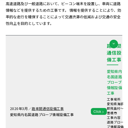
高速道路及び一般道路において、ビーコン端末を設置し、車両に道路
情報などを提供するための工事です。 情報を提供することにより、効
率的な走行を確保することによって交通渋滞の低減および交通の安全
性向上を目的としています。
路車間
通信設
備工事
愛知県内
名国道路
プローブ
情報設備
工事
工事場所
愛知県海部
2020年
3月
路車間通信設備工事
郡飛島村～
／
Click >
豊橋市
愛知県内名国道路プローブ情報設備工事
工事内容
道路プロー
ブ情報設備