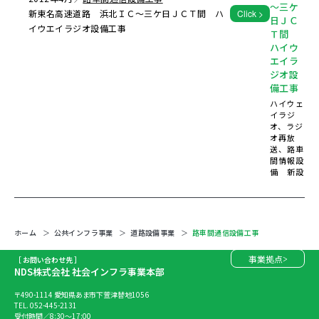
～三ケ
新東名高速道路 浜北ＩＣ～三ケ日ＪＣＴ間 ハ
Click >
日ＪＣ
イウエイラジオ設備工事
Ｔ間
ハイウ
エイラ
ジオ設
備工事
ハイウェ
イラジ
オ、ラジ
オ再放
送、路車
間情報設
備 新設
ホーム
公共インフラ事業
道路設備事業
路車間通信設備工事
事業拠点
［ お問い合わせ先 ］
NDS株式会社 社会インフラ事業本部
〒490-1114 愛知県あま市下萱津替地1056
TEL. 052-445-2131
受付時間／8:30～17:00