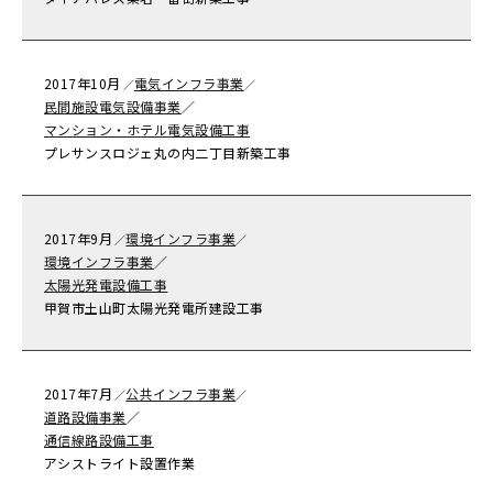
2017年
10月
電気インフラ事業
／
／
民間施設電気設備事業
／
マンション・ホテル電気設備工事
プレサンスロジェ丸の内二丁目新築工事
2017年
9月
環境インフラ事業
／
／
環境インフラ事業
／
太陽光発電設備工事
甲賀市土山町太陽光発電所建設工事
2017年
7月
公共インフラ事業
／
／
道路設備事業
／
通信線路設備工事
アシストライト設置作業