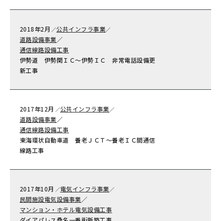
2018年
2月
公共インフラ事業
／
／
道路設備事業
／
通信線路設備工事
伊勢道 伊勢関ＩＣ～伊勢ＩＣ 非常電話設備更
新工事
2017年
12月
公共インフラ事業
／
／
道路設備事業
／
通信線路設備工事
東海環状自動車道 養老ＪＣＴ～養老ＩＣ間通信
線路工事
2017年
10月
電気インフラ事業
／
／
民間施設電気設備事業
／
マンション・ホテル電気設備工事
ダイアパレス桑名一番街新築工事