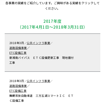
各事業の実績をご紹介しています。ご興味がある実績をクリックして
ください。
2017年度
（2017年4月1日～2018年3月31日）
2018年
3月
公共インフラ事業
／
／
道路設備事業
／
ETC設備工事
新湘南バイパス ＥＴＣ設備更新工事 現地据付
工事
2018年
3月
公共インフラ事業
／
／
道路設備事業
／
ETC設備工事
舞鶴若狭自動車道 三方五湖スマートＩＣ ＥＴ
Ｃ設備工事