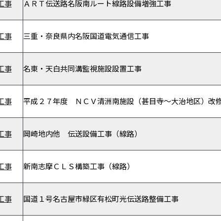
工事
ＡＲＴ伝送路名阪南ルート線路設備増強工事
工事
三重・奈良県内名阪国道電気通信工事
工事
名東・天白共同溝監視施設設置工事
工事
平成２７年度 ＮＣＶ清洲南施設（甚目寺～大治地区）改
工事
岡崎地内他 伝送設備工事（線路）
工事
新南志摩ＣＬＳ構築工事（線路）
工事
国道１号名古屋市緑区有松町光伝送路整備工事