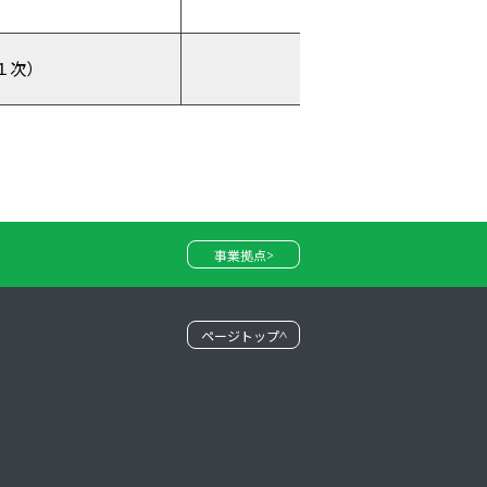
１次）
事業拠点
ページトップ