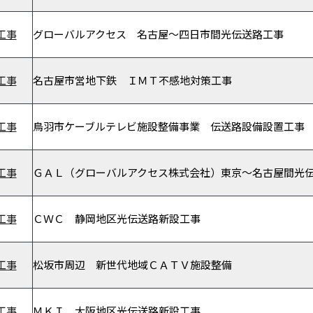
工事
グローバルアクセス 名古屋～四日市間光伝送路工事
工事
名古屋市営地下鉄 ＩＭＴ不感地対策工事
工事
鳥羽市ケーブルテレビ施設整備事業 伝送路設備設置工事
工事
ＧＡＬ（グローバルアクセス株式会社）東京～名古屋間光
工事
ＣＷＣ 静岡地区光伝送路新設工事
工事
松坂市周辺 新世代地域ＣＡＴＶ施設整備
工事
ＭＫＩ 大阪地区光伝送路新設工事