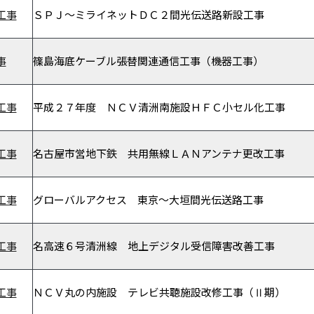
工事
ＳＰＪ～ミライネットＤＣ２間光伝送路新設工事
事
篠島海底ケーブル張替関連通信工事（機器工事）
工事
平成２７年度 ＮＣＶ清洲南施設ＨＦＣ小セル化工事
工事
名古屋市営地下鉄 共用無線ＬＡＮアンテナ更改工事
工事
グローバルアクセス 東京～大垣間光伝送路工事
工事
名高速６号清洲線 地上デジタル受信障害改善工事
工事
ＮＣＶ丸の内施設 テレビ共聴施設改修工事（Ⅱ期）