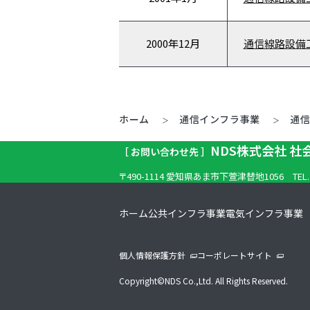
2000年
12月
通信線路設備
ホーム
通信インフラ事業
通
NDS株式会社 
［ お問い合わせ先 ］
〒490-1114 愛知県あま市下萱津替地1056
TEL
ホーム
公共インフラ事業
電気インフラ事業
個人情報保護方針
コーポレートサイト
Copyright©NDS Co.,Ltd. All Rights Reserved.