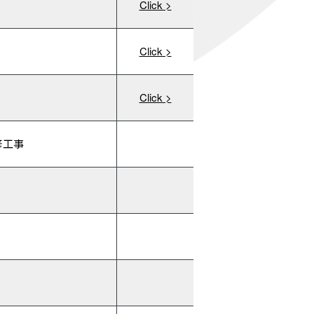
Click >
Click >
Click >
修工事