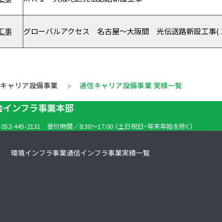
工事
グローバルアクセス 名古屋～大阪間 光伝送路新設工事(
信キャリア設備事業
通信キャリア設備事業 実績一覧
社会インフラ事業本部
. 052-445-2131
受付時間／8:30～17:00
（土日祝日・年末年始を除く）
環境インフラ事業
通信インフラ事業
実績一覧