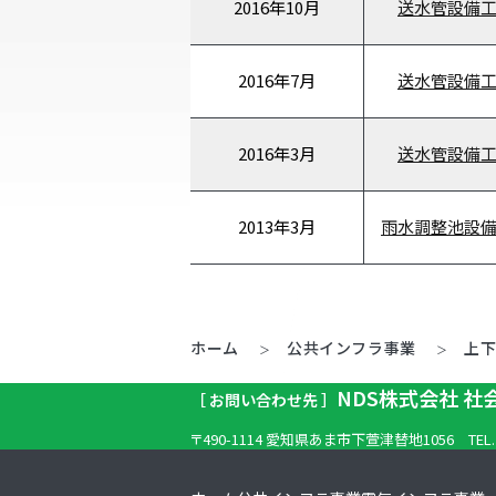
2016年
10月
送水管設備
2016年
7月
送水管設備
2016年
3月
送水管設備
2013年
3月
雨水調整池設
ホーム
公共インフラ事業
上
NDS株式会社 
［ お問い合わせ先 ］
〒490-1114 愛知県あま市下萱津替地1056
TEL