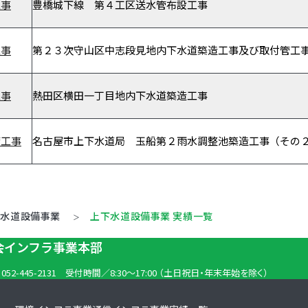
工事
豊橋城下線 第４工区送水管布設工事
工事
第２３次守山区中志段見地内下水道築造工事及び取付管工
工事
熱田区横田一丁目地内下水道築造工事
備工事
名古屋市上下水道局 玉船第２雨水調整池築造工事（その
下水道設備事業
上下水道設備事業 実績一覧
社会インフラ事業本部
. 052-445-2131
受付時間／8:30～17:00
（土日祝日・年末年始を除く）