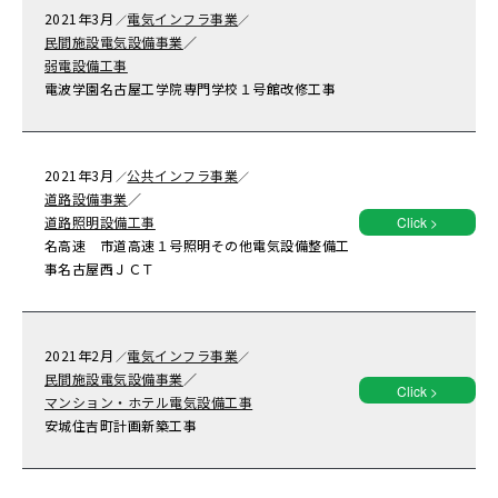
2021年
3月
電気インフラ事業
／
／
民間施設電気設備事業
／
弱電設備工事
電波学園名古屋工学院専門学校１号館改修工事
2021年
3月
公共インフラ事業
／
／
道路設備事業
／
道路照明設備工事
Click >
名高速 市道高速１号照明その他電気設備整備工
事名古屋西ＪＣＴ
2021年
2月
電気インフラ事業
／
／
民間施設電気設備事業
／
Click >
マンション・ホテル電気設備工事
安城住吉町計画新築工事