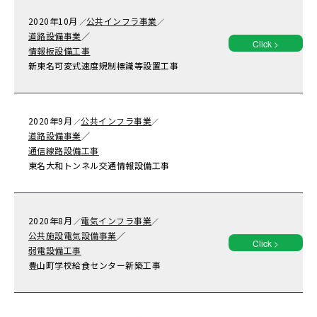
2020年
10月
公共インフラ事業
／
／
道路設備事業
／
Click >
情報板設備工事
新東名可変式速度規制標識等設置工事
2020年
9月
公共インフラ事業
／
／
道路設備事業
／
通信線路設備工事
東名大和トンネル交通情報設備工事
2020年
8月
電気インフラ事業
／
／
公共施設電気設備事業
／
Click >
弱電設備工事
豊山町学校給食センター新築工事