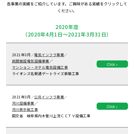
各事業の実績をご紹介しています。ご興味がある実績をクリックして
ください。
2020年度
（2020年4月1日～2021年3月31日）
2021年
3月
電気インフラ事業
／
／
民間施設電気設備事業
／
Click >
マンション・ホテル電気設備工事
ライオンズ名駅通ゲートライズ新築工事
2021年
3月
公共インフラ事業
／
／
河川設備事業
／
Click >
河川表示板工事
国交省 岐阜県内木曽川上流ＣＣＴＶ設備工事