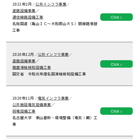
2021年
2月
公共インフラ事業
／
／
道路設備事業
／
通信線路設備工事
Click >
名阪国道（亀山ＩＣ～大和郡山ＲＳ）間線路張替
工事
2020年
12月
公共インフラ事業
／
／
道路設備事業
／
Click >
路面凍結検知設備工事
国交省 令和元年度名国凍結検知設備工事
2020年
11月
電気インフラ事業
／
／
公共施設電気設備事業
／
弱電設備工事
Click >
名古屋大学 東山基幹・環境整備（電気Ⅰ期）工
事