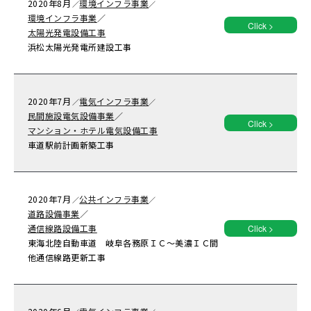
2020年
8月
環境インフラ事業
／
／
環境インフラ事業
／
Click >
太陽光発電設備工事
浜松太陽光発電所建設工事
2020年
7月
電気インフラ事業
／
／
民間施設電気設備事業
／
Click >
マンション・ホテル電気設備工事
車道駅前計画新築工事
2020年
7月
公共インフラ事業
／
／
道路設備事業
／
通信線路設備工事
Click >
東海北陸自動車道 岐阜各務原ＩＣ～美濃ＩＣ間
他通信線路更新工事