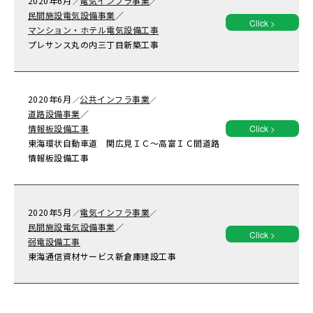
2020年
6月
電気インフラ事業
／
／
民間施設電気設備事業
／
Click >
マンション・ホテル電気設備工事
プレサンス丸の内三丁目新築工事
2020年
6月
公共インフラ事業
／
／
道路設備事業
／
情報板設備工事
Click >
東海環状自動車道 関広見ＩＣ～高富ＩＣ間道路
情報板設備工事
2020年
5月
電気インフラ事業
／
／
民間施設電気設備事業
／
Click >
弱電設備工事
東海通信資材サービス新倉庫建設工事