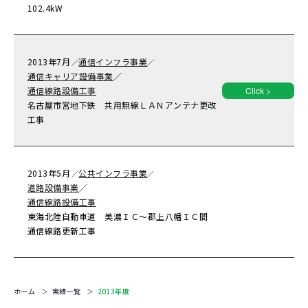
102.4kW
2013年
7月
通信インフラ事業
／
／
通信キャリア設備事業
／
通信線路設備工事
Click >
名古屋市営地下鉄 共用無線ＬＡＮアンテナ更改
工事
2013年
5月
公共インフラ事業
／
／
道路設備事業
／
通信線路設備工事
東海北陸自動車道 美濃ＩＣ～郡上八幡ＩＣ間
通信線路更新工事
ホーム
実績一覧
2013年度