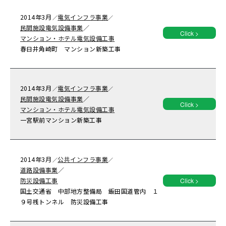
2014年
3月
電気インフラ事業
／
／
民間施設電気設備事業
／
Click >
マンション・ホテル電気設備工事
春日井角崎町 マンション新築工事
2014年
3月
電気インフラ事業
／
／
民間施設電気設備事業
／
Click >
マンション・ホテル電気設備工事
一宮駅前マンション新築工事
2014年
3月
公共インフラ事業
／
／
道路設備事業
／
防災設備工事
Click >
国土交通省 中部地方整備局 飯田国道管内 １
９号桟トンネル 防災設備工事