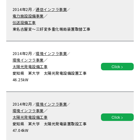
2014年
2月
通信インフラ事業
／
／
電力施設設備事業
／
伝送設備工事
東名古屋変～三好変多重化端局装置取替工事
2014年
2月
環境インフラ事業
／
／
環境インフラ事業
／
太陽光発電設備工事
Click >
愛知県 某大学 太陽光発電設備設置工事
46.25kW
2014年
2月
環境インフラ事業
／
／
環境インフラ事業
／
太陽光発電設備工事
Click >
愛知県 某大学 太陽光発電装置取設工事
47.04kW