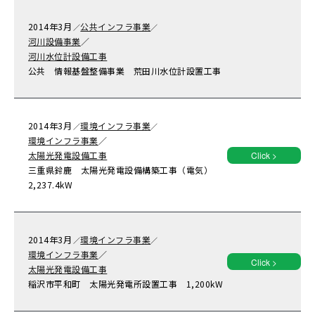
2014年
3月
公共インフラ事業
／
／
河川設備事業
／
河川水位計設備工事
公共 情報基盤整備事業 荒田川水位計設置工事
2014年
3月
環境インフラ事業
／
／
環境インフラ事業
／
太陽光発電設備工事
Click >
三重県鈴鹿 太陽光発電設備構築工事（電気）
2,237.4kW
2014年
3月
環境インフラ事業
／
／
環境インフラ事業
／
Click >
太陽光発電設備工事
稲沢市平和町 太陽光発電所設置工事 1,200kW