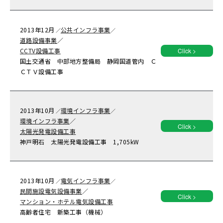
2013年
12月
公共インフラ事業
／
／
道路設備事業
／
CCTV設備工事
Click >
国土交通省 中部地方整備局 静岡国道管内 Ｃ
ＣＴＶ設備工事
2013年
10月
環境インフラ事業
／
／
環境インフラ事業
／
Click >
太陽光発電設備工事
神戸明石 太陽光発電設備工事 1,705kW
2013年
10月
電気インフラ事業
／
／
民間施設電気設備事業
／
Click >
マンション・ホテル電気設備工事
高齢者住宅 新築工事（機械）