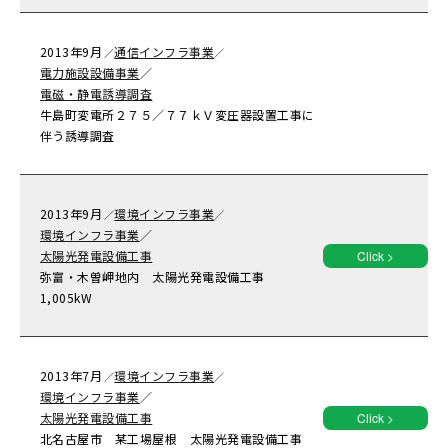
2013年
9月
通信インフラ事業
／
／
電力施設設備事業
／
電磁・静電誘導調査
牛島町変電所２７５／７７ｋＶ変圧器設置工事に
伴う誘導調査
2013年
9月
環境インフラ事業
／
／
環境インフラ事業
／
太陽光発電設備工事
Click >
弥富・木曽岬地内 太陽光発電設備工事
1,005kW
2013年
7月
環境インフラ事業
／
／
環境インフラ事業
／
太陽光発電設備工事
Click >
北名古屋市 某工場屋根 太陽光発電設備工事