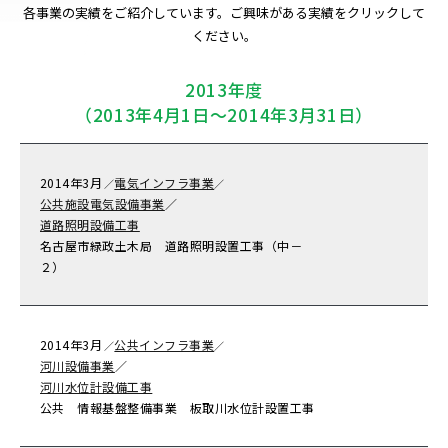
各事業の実績をご紹介しています。ご興味がある実績をクリックして
ください。
2013年度
（2013年4月1日～2014年3月31日）
2014年
3月
電気インフラ事業
／
／
公共施設電気設備事業
／
道路照明設備工事
名古屋市緑政土木局 道路照明設置工事（中－
２）
2014年
3月
公共インフラ事業
／
／
河川設備事業
／
河川水位計設備工事
公共 情報基盤整備事業 板取川水位計設置工事