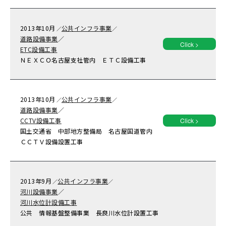
2013年
10月
公共インフラ事業
／
／
道路設備事業
／
Click >
ETC設備工事
ＮＥＸＣＯ名古屋支社管内 ＥＴＣ設備工事
2013年
10月
公共インフラ事業
／
／
道路設備事業
／
CCTV設備工事
Click >
国土交通省 中部地方整備局 名古屋国道管内
ＣＣＴＶ設備設置工事
2013年
9月
公共インフラ事業
／
／
河川設備事業
／
河川水位計設備工事
公共 情報基盤整備事業 長良川水位計設置工事