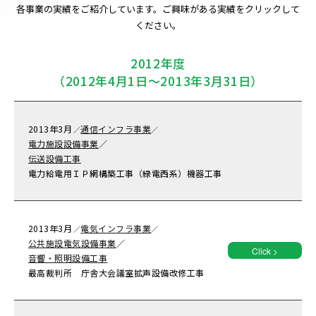
各事業の実績をご紹介しています。ご興味がある実績をクリックして
ください。
2012年度
（2012年4月1日～2013年3月31日）
2013年
3月
通信インフラ事業
／
／
電力施設設備事業
／
伝送設備工事
電力給電用ＩＰ網構築工事（緑電西系）機器工事
2013年
3月
電気インフラ事業
／
／
公共施設電気設備事業
／
Click >
音響・照明設備工事
最高裁判所 庁舎大会議室拡声設備改修工事