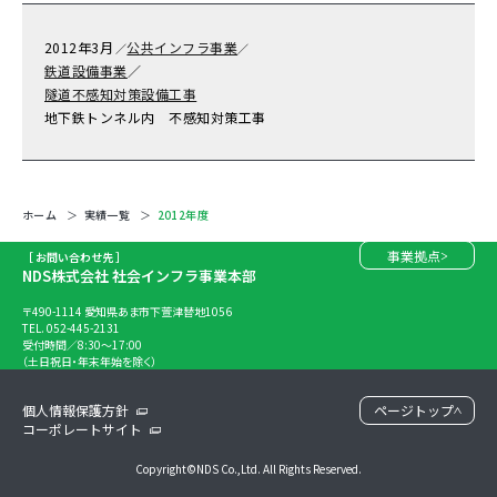
2012年
3月
公共インフラ事業
／
／
鉄道設備事業
／
隧道不感知対策設備工事
地下鉄トンネル内 不感知対策工事
ホーム
実績一覧
2012年度
事業拠点
［ お問い合わせ先 ］
NDS株式会社 社会インフラ事業本部
〒490-1114 愛知県あま市下萱津替地1056
TEL. 052-445-2131
受付時間／8:30～17:00
（土日祝日・年末年始を除く）
個人情報保護方針
ページトップ
コーポレートサイト
Copyright©NDS Co.,Ltd. All Rights Reserved.