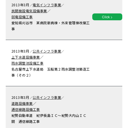
2013年
3月
電気インフラ事業
／
／
民間施設電気設備事業
／
弱電設備工事
Click >
愛知県刈谷市 某病院新病棟・外来管理棟改築工
事
2013年
3月
公共インフラ事業
／
／
上下水道設備事業
／
雨水調整池設備工事
名古屋市上下水道局 玉船第２雨水調整池築造工
事（その２）
2013年
3月
公共インフラ事業
／
／
道路設備事業
／
通信線路設備工事
紀勢自動車道 紀伊長島ＩＣ～紀勢大内山ＩＣ
間 通信線路工事