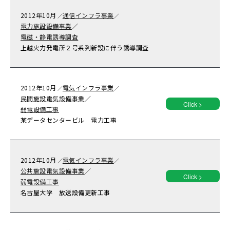
2012年
10月
通信インフラ事業
／
／
電力施設設備事業
／
電磁・静電誘導調査
上越火力発電所２号系列新設に伴う誘導調査
2012年
10月
電気インフラ事業
／
／
民間施設電気設備事業
／
Click >
弱電設備工事
某データセンタービル 電力工事
2012年
10月
電気インフラ事業
／
／
公共施設電気設備事業
／
Click >
弱電設備工事
名古屋大学 放送設備更新工事